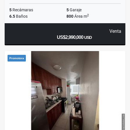
5
Recámaras
5
Garaje
2
6.5
Baños
800
Área m
Venta
US$2,990,000
USD
Promotora