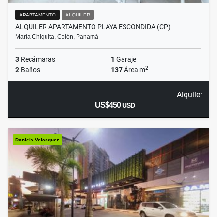
APARTAMENTO
ALQUILER
ALQUILER APARTAMENTO PLAYA ESCONDIDA (CP)
María Chiquita, Colón, Panamá
3
Recámaras
1
Garaje
2
2
Baños
137
Área m
Alquiler
US$450
USD
Daniela Velasquez