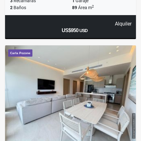
3
Recámaras
1
Garaje
2
2
Baños
89
Área m
Alquiler
US$950
USD
Carla Pozone