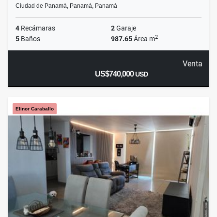
Ciudad de Panamá, Panamá, Panamá
4
Recámaras
2
Garaje
2
5
Baños
987.65
Área m
Venta
US$740,000
USD
Elinor Caraballo