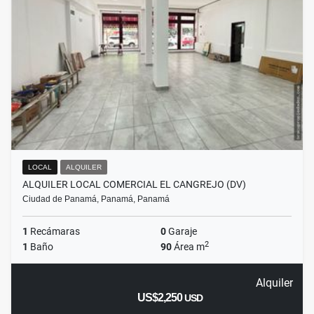
LOCAL
ALQUILER
ALQUILER LOCAL COMERCIAL EL CANGREJO (DV)
Ciudad de Panamá, Panamá, Panamá
1
Recámaras
0
Garaje
2
1
Baño
90
Área m
Alquiler
US$2,250
USD