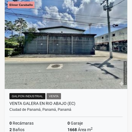
Elinor Caraballo
GALPON INDUSTRIAL
VENTA
VENTA GALERA EN RIO ABAJO (EC)
Ciudad de Panamá, Panamá, Panamá
0
Recámaras
0
Garaje
2
2
Baños
1668
Área m