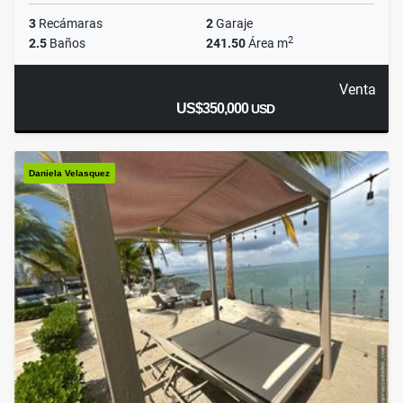
3
Recámaras
2
Garaje
2
2.5
Baños
241.50
Área m
Venta
US$350,000
USD
Daniela Velasquez