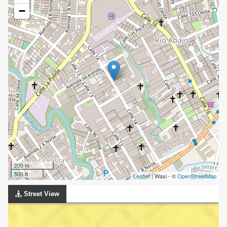
−
200 m
500 ft
Leaflet
| Wasi - ©
OpenStreetMap
Street View