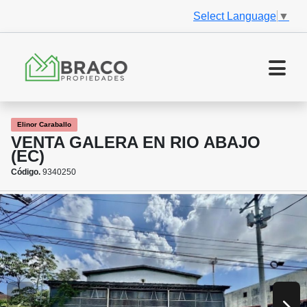
Select Language
▼
Elinor Caraballo
VENTA GALERA EN RIO ABAJO
(EC)
Código.
9340250