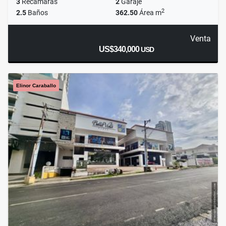
3
Recámaras
2
Garaje
2
2.5
Baños
362.50
Área m
Venta
US$340,000
USD
Elinor Caraballo