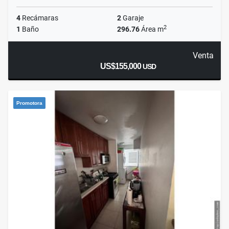
4
Recámaras
2
Garaje
2
1
Baño
296.76
Área m
Venta
US$155,000
USD
Promotora