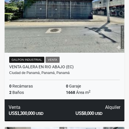
GALPON INDUSTRIAL
VENTA
VENTA GALERA EN RIO ABAJO (EC)
Ciudad de Panamá, Panamá, Panamá
0
Recámaras
0
Garaje
2
2
Baños
1668
Área m
Venta
Alquiler
US$1,300,000
US$8,000
USD
USD