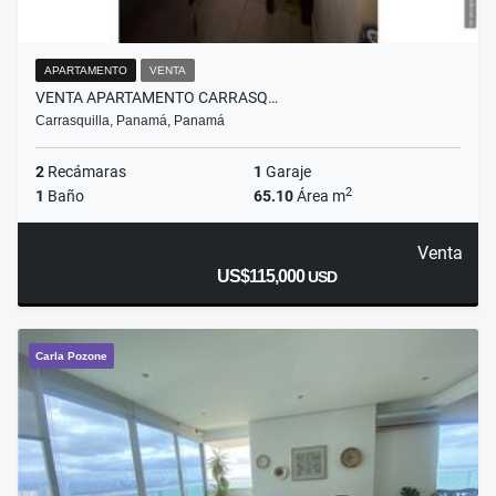
APARTAMENTO
VENTA
VENTA APARTAMENTO CARRASQ…
Carrasquilla, Panamá, Panamá
2
Recámaras
1
Garaje
2
1
Baño
65.10
Área m
Venta
US$115,000
USD
Carla Pozone