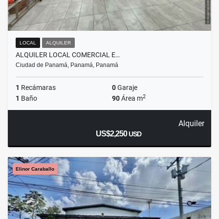
LOCAL
ALQUILER
ALQUILER LOCAL COMERCIAL E…
Ciudad de Panamá, Panamá, Panamá
1
Recámaras
0
Garaje
2
1
Baño
90
Área m
Alquiler
US$2,250
USD
Elinor Caraballo