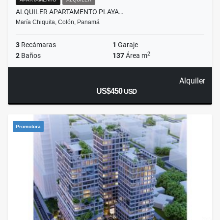
ALQUILER APARTAMENTO PLAYA…
María Chiquita, Colón, Panamá
3
Recámaras
1
Garaje
2
2
Baños
137
Área m
Alquiler
US$450
USD
Promotora