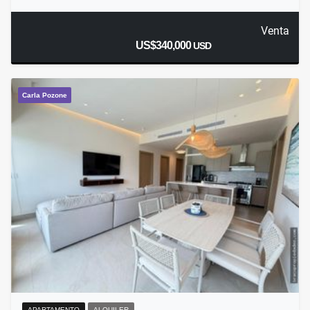
Venta
US$340,000
USD
Carla Pozone
APARTAMENTO
ALQUILER