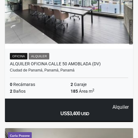
OFICINA
ALQUILER
ALQUILER OFICINA CALLE 50 AMOBLADA (DV)
Ciudad de Panamá, Panamá, Panamá
0
Recámaras
2
Garaje
2
2
Baños
185
Área m
Alquiler
US$3,400
USD
Carla Pozone