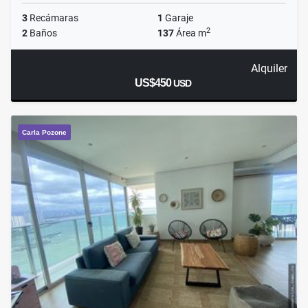
3
Recámaras
1
Garaje
2
2
Baños
137
Área m
Alquiler
US$450
USD
Carla Pozone