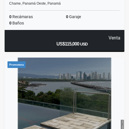
Chame, Panamá Oeste, Panamá
0
Recámaras
0
Garaje
0
Baños
Venta
US$115,000
USD
Promotora