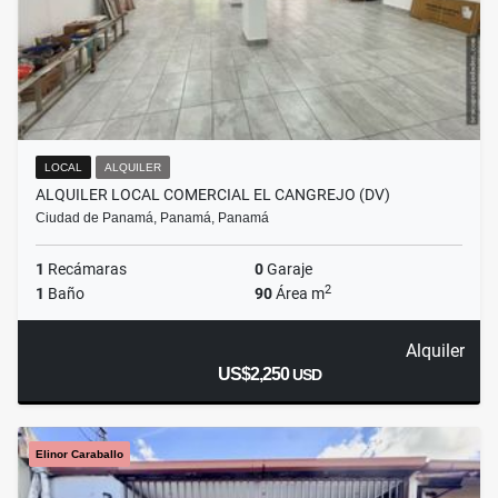
LOCAL
ALQUILER
ALQUILER LOCAL COMERCIAL EL CANGREJO (DV)
Ciudad de Panamá, Panamá, Panamá
1
Recámaras
0
Garaje
2
1
Baño
90
Área m
Alquiler
US$2,250
USD
Elinor Caraballo