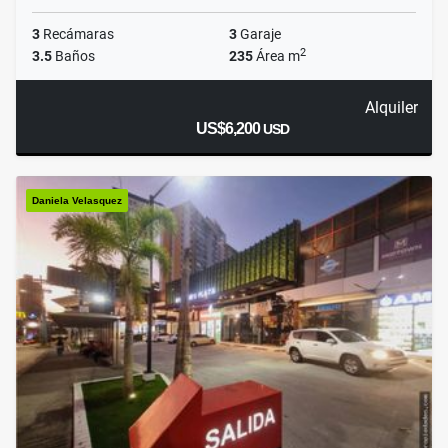
3
Recámaras
3
Garaje
2
3.5
Baños
235
Área m
Alquiler
US$6,200
USD
Daniela Velasquez