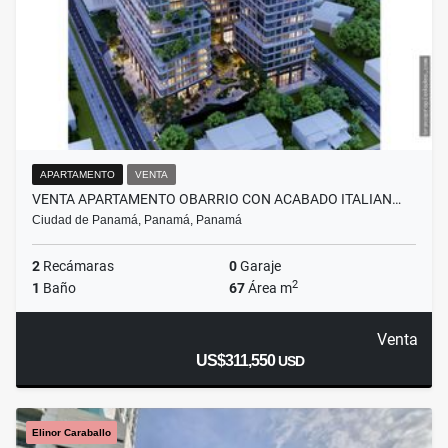
APARTAMENTO
VENTA
VENTA APARTAMENTO OBARRIO CON ACABADO ITALIAN…
Ciudad de Panamá, Panamá, Panamá
2
Recámaras
0
Garaje
2
1
Baño
67
Área m
Venta
US$311,550
USD
Elinor Caraballo