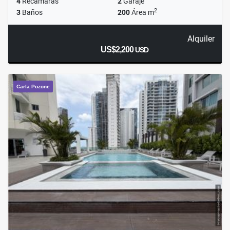
4
Recámaras
2
Garaje
2
3
Baños
200
Área m
Alquiler
US$2,200
USD
Carla Pozone