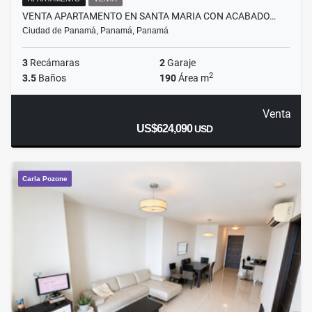
VENTA APARTAMENTO EN SANTA MARIA CON ACABADO…
Ciudad de Panamá, Panamá, Panamá
3
Recámaras
2
Garaje
2
3.5
Baños
190
Área m
Venta
US$624,090
USD
Carla Pozone