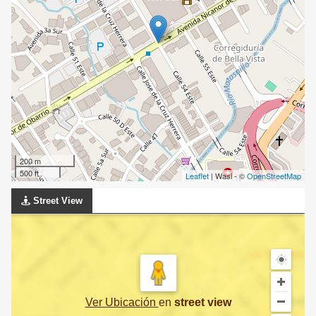
200 m
500 ft
Leaflet
| Wasi - ©
OpenStreetMap
Street View
Ver Ubicación
en
street view