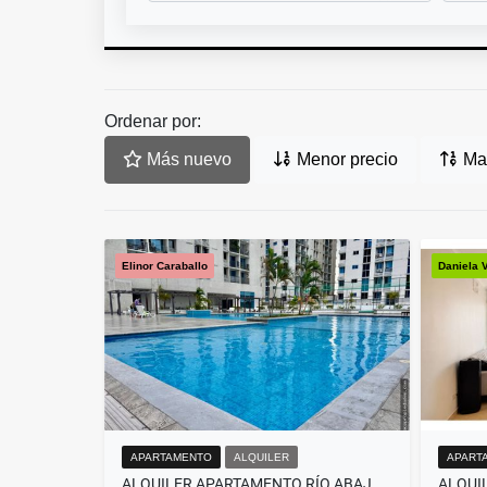
Ordenar por:
Más nuevo
Menor precio
May
Elinor Caraballo
Daniela 
APARTAMENTO
ALQUILER
APART
ALQUILER APARTAMENTO RÍO ABAJO AMUEBLADO PH ILO (EC)