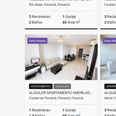
Río Abajo, Panamá, Panamá
Ciudad
2
Recámaras
1
Garaje
3
Recá
2
2
Baños
65
Área m
2
Baño
Alquiler
Carla Pozone
Carla Po
US$775
APARTAMENTO
ALQUILER
APART
ALQUILER APARTAMENTO AMOBLADO AVENIDA BALBOA (CP)
Ciudad de Panamá, Panamá, Panamá
María C
1
Recámaras
1
Garaje
3
Recá
2
1.5
Baños
98
Área m
2
Baño