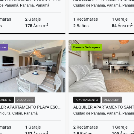
 de Panamá, Panamá, Panamá
Ciudad de Panamá, Panamá, Pana
maras
2
Garaje
1
Recámaras
1
Garaje
2
2
s
175
Área m
2
Baños
54
Área m
Alquiler
zone
Daniela Velasquez
US$900
U
AMENTO
ALQUILER
APARTAMENTO
ALQUILER
ALQUILER APARTAMENTO PLAYA ESCONDIDA (CP)
hiquita, Colón, Panamá
Ciudad de Panamá, Panamá, Pana
maras
1
Garaje
2
Recámaras
1
Garaje
2
s
137
Área m
2.5
Baños
100
Área m