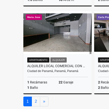
Alquiler
Maria Jose
Carla Po
US$1,700
APARTAMENTO
ALQUILER
APART
ALQUILER LOCAL COMERCIAL CON MEZZANINE SAN FRANCISCO (MR)
Ciudad de Panamá, Panamá, Panamá
Ciudad
1
Recámaras
22
Garaje
2
Recá
1
Baño
2
Baño
Alquiler
Siguiente
1
2
»
US$5,400