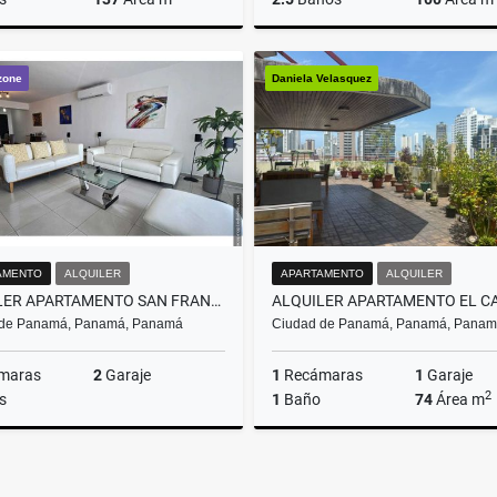
Alquiler
zone
Daniela Velasquez
US$450
U
AMENTO
ALQUILER
APARTAMENTO
ALQUILER
ALQUILER APARTAMENTO SAN FRANCISCO LB PH THE REGENT (MR)
 de Panamá, Panamá, Panamá
Ciudad de Panamá, Panamá, Pana
maras
2
Garaje
1
Recámaras
1
Garaje
2
s
1
Baño
74
Área m
Alquiler
US$1,500
U