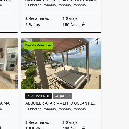
má
Ciudad de Panamá, Panamá, Panamá
2
Recámaras
1
Garaje
2
2
Baños
150
Área m
Alquiler
Alquiler
Daniela Velasquez
S$1,300
US$2,000
APARTAMENTO
ALQUILER
ALQUILER APARTAMENTO SANTA MARÍA OCEAN HOUSE AMOBLADO (DV)
ALQUILER APARTAMENTO OCEAN REEF (DV)
má
Ciudad de Panamá, Panamá, Panamá
3
Recámaras
3
Garaje
2
2
3.5
Baños
235
Área m