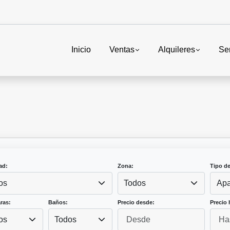
Inicio
Ventas
Alquileres
Ser
ad:
Zona:
Tipo d
os
Todos
Apa
ras:
Baños:
Precio desde:
Precio 
os
Todos