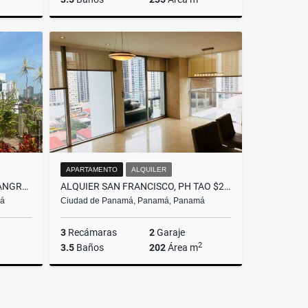
Alquiler
Alquiler
S$2,550
US$6,200
APARTAMENTO
ALQUILER
ALQUILER APARTAMENTO EL CANGREJO AMOBLADO. (DV)
ALQUIER SAN FRANCISCO, PH TAO $2100 3REC
má
Ciudad de Panamá, Panamá, Panamá
3
Recámaras
2
Garaje
2
3.5
Baños
202
Área m
Alquiler
Alquiler
S$1,000
US$2,100