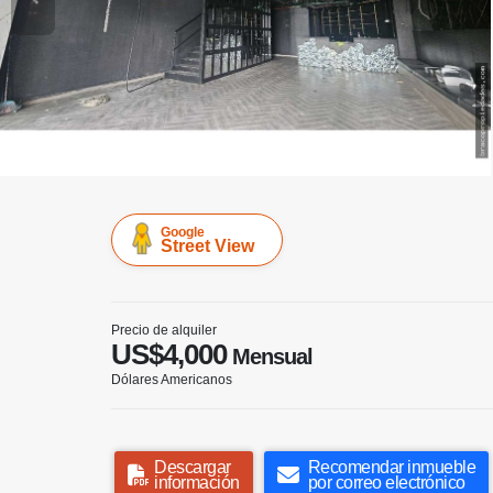
Google
Street View
Precio de alquiler
US$4,000
Mensual
Dólares Americanos
Descargar
Recomendar inmueble
información
por correo electrónico