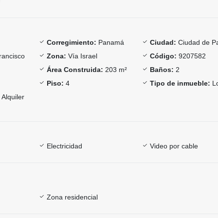
Corregimiento:
Panamá
Ciudad:
Ciudad de 
ancisco
Zona:
Vía Israel
Código:
9207582
Área Construida:
203 m²
Baños:
2
Piso:
4
Tipo de inmueble:
Lo
Alquiler
Electricidad
Video por cable
Zona residencial