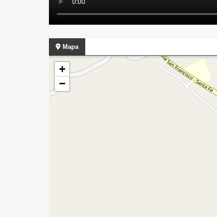
Mapa
+
−