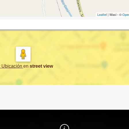
Leaflet
| Wasi - ©
Ope
r Ubicación
en
street view