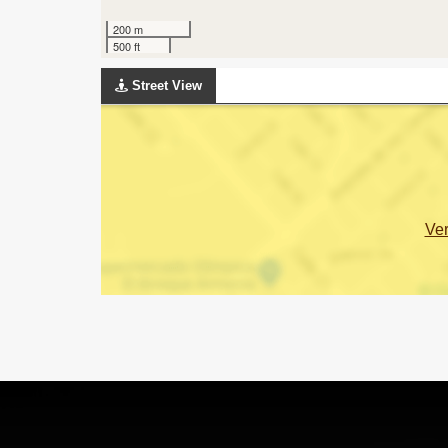
200 m
500 ft
Street View
Ve