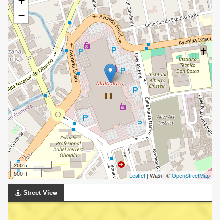
+
−
200 m
500 ft
Leaflet
| Wasi - ©
OpenStreetMap
Street View