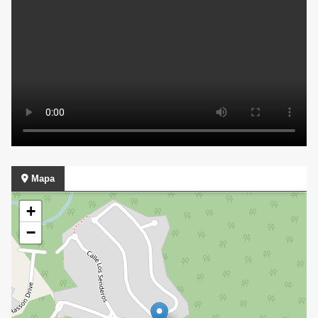
Mapa
+
−