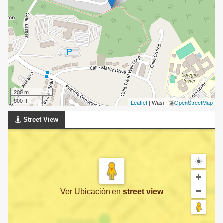
200 m
500 ft
Leaflet
| Wasi - ©
OpenStreetMap
Street View
Ver Ubicación
en
street view