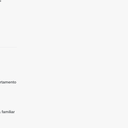
s
artamento
 familiar