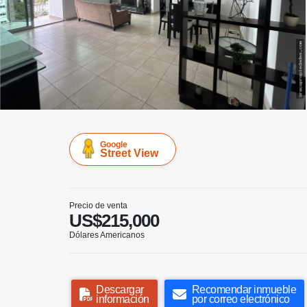
Google
Street View
Precio de venta
US$215,000
Dólares Americanos
Descargar
Recomendar inmueble
información
por correo electrónico