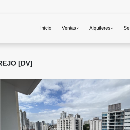
Inicio
Ventas
Alquileres
Ser
EJO [DV]