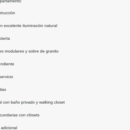
apartamento:
trucción
n excelente iluminación natural
bierta
s modulares y sobre de granito
endiente
ervicio
itas
l con baño privado y walking closet
undarias con clósets
adicional