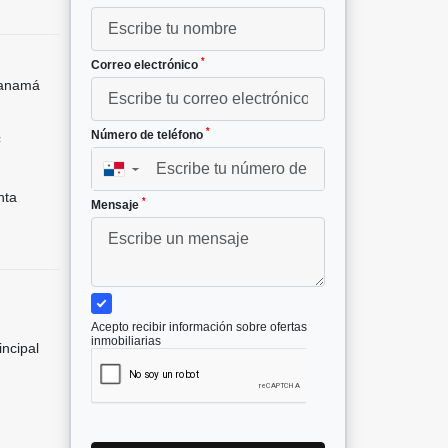
*
Correo electrónico
Panamá
*
Número de teléfono
²
▼
nta
*
Mensaje
Acepto recibir información sobre ofertas
inmobiliarias
incipal