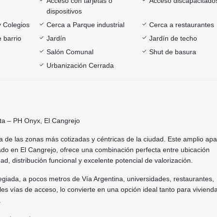
Acceso con tarjetas o
Acceso discapacitado
dispositivos
y Colegios
Cerca a Parque industrial
Cerca a restaurantes
 barrio
Jardín
Jardín de techo
Salón Comunal
Shut de basura
Urbanización Cerrada
a – PH Onyx, El Cangrejo
na de las zonas más cotizadas y céntricas de la ciudad. Este amplio ap
ado en El Cangrejo, ofrece una combinación perfecta entre ubicación
d, distribución funcional y excelente potencial de valorización.
ilegiada, a pocos metros de Vía Argentina, universidades, restaurantes,
les vías de acceso, lo convierte en una opción ideal tanto para vivienda
.