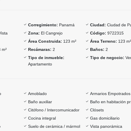
Corregimiento:
Panamá
Ciudad:
Ciudad de 
Vista
Zona:
El Cangrejo
Código:
9722315
Área Construida:
123 m²
Área Terreno:
123 m
 m²
Recámaras:
2
Baños:
2
Tipo de inmueble:
Tipo de negocio:
Ve
Apartamento
o
Amoblado
Armarios Empotrados
Baño auxiliar
Baño en habitación pr
Citófono / Intercomunicador
Clósets
Cocina integral
Gas domiciliario
o
Suelo de cerámica / mármol
Vista panorámica