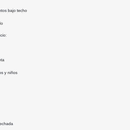
tos bajo techo
do
cio:
eta
os y niños
techada