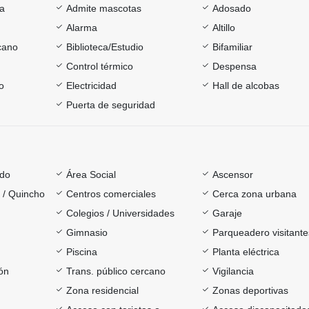
ía
Admite mascotas
Adosado
Alarma
Altillo
cano
Biblioteca/Estudio
Bifamiliar
Control térmico
Despensa
o
Electricidad
Hall de alcobas
Puerta de seguridad
ado
Área Social
Ascensor
a / Quincho
Centros comerciales
Cerca zona urbana
Colegios / Universidades
Garaje
Gimnasio
Parqueadero visitante
Piscina
Planta eléctrica
ón
Trans. público cercano
Vigilancia
Zona residencial
Zonas deportivas