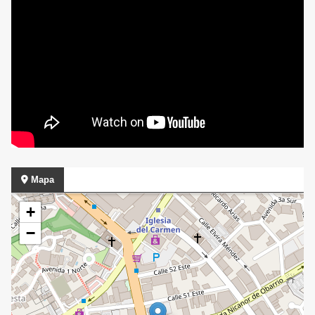
Mapa
+
−