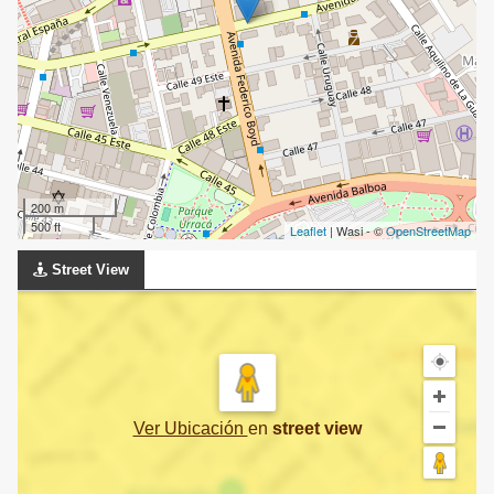
200 m
500 ft
Leaflet
| Wasi - ©
OpenStreetMap
Street View
Ver Ubicación
en
street view